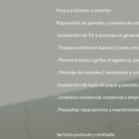
Pintura interior y exterior
Reparación de paredes y paneles de ye
.Instalación de TV y montaje en genera
. Trabajos eléctricos básicos { luces, e
. Plomería básica {grifos, fregaderos, p
. Montaje de muebles { residencial y com
.Instalación de tapis de papel y paneles
. Limpieza residencial, comercial y empr
. Pequeñas reparaciones y mantenimien
¿POR QUÉ EL
Servicio puntual y confiable