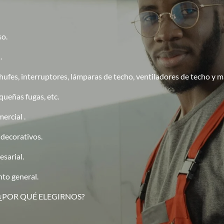
so.
l.
nchufes, interruptores, lámparas de techo, ventiladores de techo y má
equeñas fugas, etc.
ercial .
 decorativos.
esarial.
to general.
EGIRNOS?