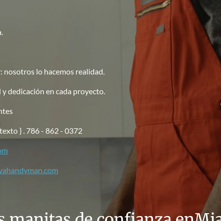
a.
: nosotros lo hacemos realidad.
 y dedicación en cada proyecto.
ntes
xto } . 786 - 862 - 0372
om
lvahandyman.com
s manitas de confianza enMi