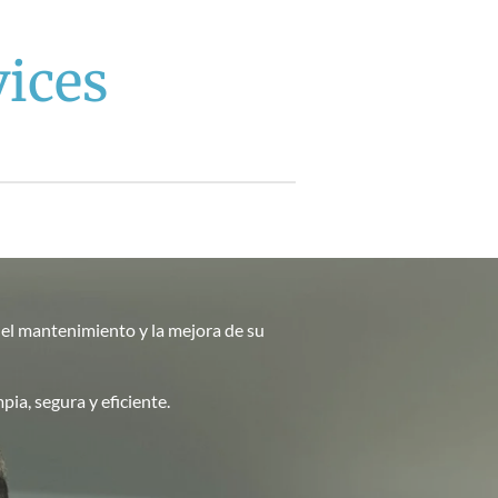
ices
 el mantenimiento y la mejora de su
ia, segura y eficiente.